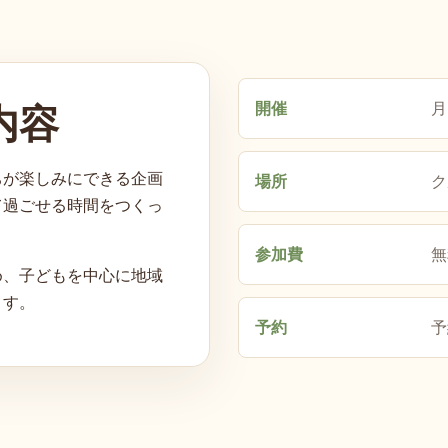
開催
月
内容
ちが楽しみにできる企画
場所
ク
て過ごせる時間をつくっ
参加費
無
め、子どもを中心に地域
ます。
予約
予